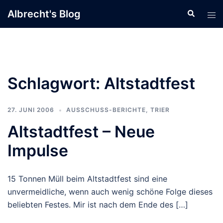
Zum
Albrecht's Blog
Suche
Men
Inhalt
ums
springen
Schlagwort:
Altstadtfest
27. JUNI 2006
AUSSCHUSS-BERICHTE
,
TRIER
Altstadtfest – Neue
Impulse
15 Tonnen Müll beim Altstadtfest sind eine
unvermeidliche, wenn auch wenig schöne Folge dieses
beliebten Festes. Mir ist nach dem Ende des […]