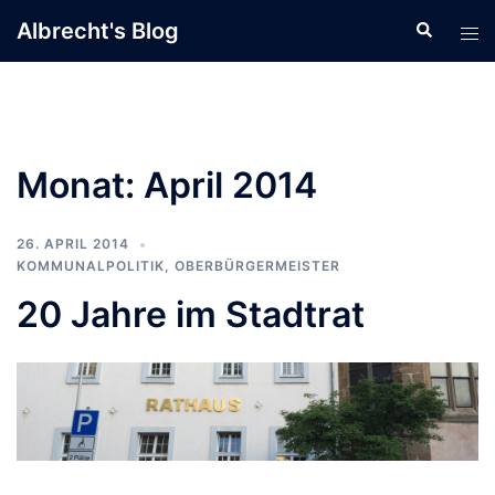
Zum
Albrecht's Blog
Suche
Men
Inhalt
ums
springen
Monat:
April 2014
26. APRIL 2014
KOMMUNALPOLITIK
,
OBERBÜRGERMEISTER
20 Jahre im Stadtrat