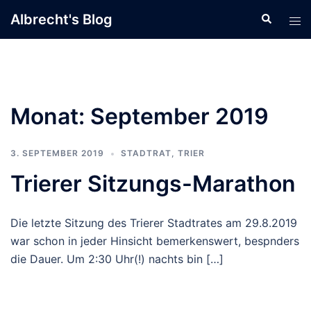
Zum
Albrecht's Blog
Suche
Men
Inhalt
ums
springen
Monat:
September 2019
3. SEPTEMBER 2019
STADTRAT
,
TRIER
Trierer Sitzungs-Marathon
Die letzte Sitzung des Trierer Stadtrates am 29.8.2019
war schon in jeder Hinsicht bemerkenswert, bespnders
die Dauer. Um 2:30 Uhr(!) nachts bin […]