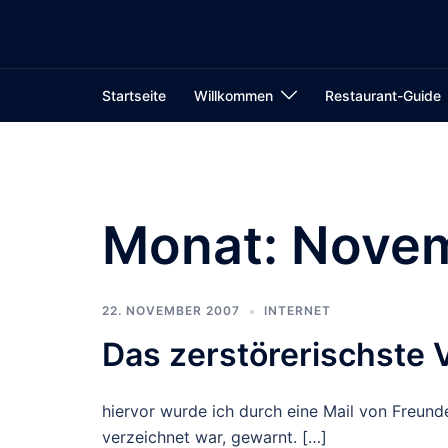
Zum
Inhalt
springen
Startseite
Willkommen
Restaurant-Guide
Monat:
Novem
22. NOVEMBER 2007
INTERNET
Das zerstörerischste V
hiervor wurde ich durch eine Mail von Freund
verzeichnet war, gewarnt. […]