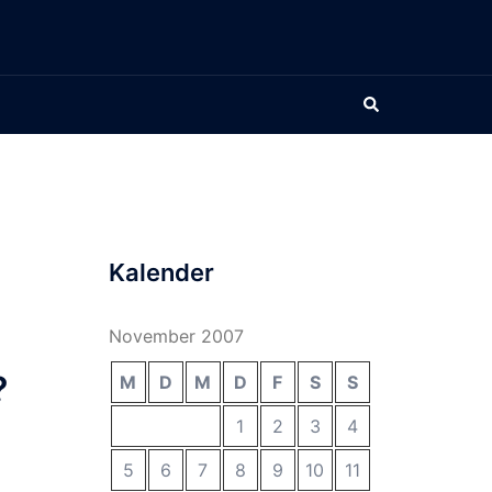
Suche
Kalender
November 2007
?
M
D
M
D
F
S
S
1
2
3
4
5
6
7
8
9
10
11