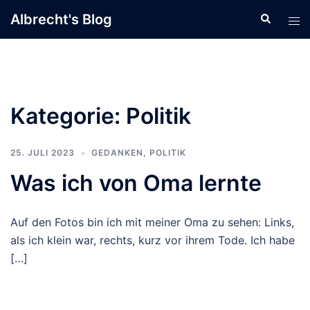
Zum
Albrecht's Blog
Suche
Men
Inhalt
ums
springen
Kategorie:
Politik
25. JULI 2023
GEDANKEN
,
POLITIK
Was ich von Oma lernte
Auf den Fotos bin ich mit meiner Oma zu sehen: Links,
als ich klein war, rechts, kurz vor ihrem Tode. Ich habe
[…]