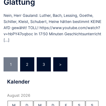
Glättung
Nein, Herr Gauland: Luther, Bach, Lessing, Goethe,
Schiller, Kleist, Schubert, Heine hätten bestimmt KEINE
AfD gewählt! TOLL! https://www.youtube.com/watch?
v=hbPY47oqboc In 17:50 Minuten Geschichtsunterricht
[…]
Seitennummerierung
1
2
3
>
der
Beiträge
Kalender
August 2026
M
D
M
D
F
S
S