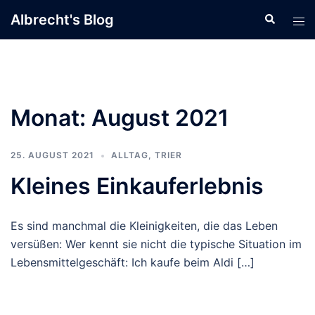
Zum
Albrecht's Blog
Suche
Men
Inhalt
ums
springen
Monat:
August 2021
25. AUGUST 2021
ALLTAG
,
TRIER
Kleines Einkauferlebnis
Es sind manchmal die Kleinigkeiten, die das Leben
versüßen: Wer kennt sie nicht die typische Situation im
Lebensmittelgeschäft: Ich kaufe beim Aldi […]