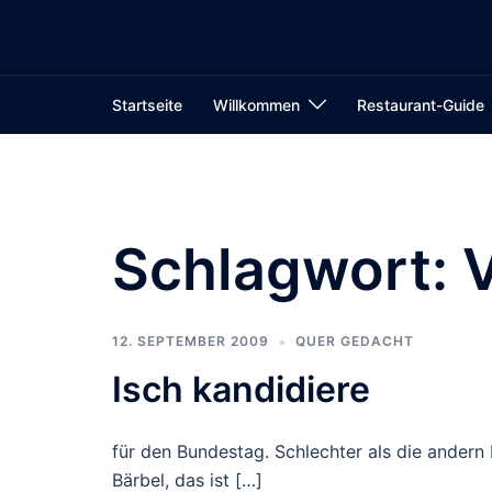
Zum
Inhalt
springen
Startseite
Willkommen
Restaurant-Guide
Schlagwort:
12. SEPTEMBER 2009
QUER GEDACHT
Isch kandidiere
für den Bundestag. Schlechter als die andern 
Bärbel, das ist […]