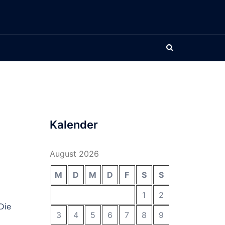
Suche
Kalender
August 2026
M
D
M
D
F
S
S
1
2
Die
3
4
5
6
7
8
9