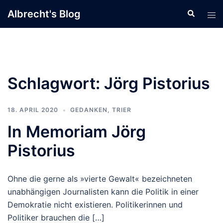
Zum
Albrecht's Blog
Suche
Men
Inhalt
ums
springen
Schlagwort:
Jörg Pistorius
18. APRIL 2020
GEDANKEN
,
TRIER
In Memoriam Jörg
Pistorius
Ohne die gerne als »vierte Gewalt« bezeichneten
unabhängigen Journalisten kann die Politik in einer
Demokratie nicht existieren. Politikerinnen und
Politiker brauchen die […]