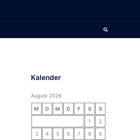
Suche
Kalender
August 2026
M
D
M
D
F
S
S
1
2
3
4
5
6
7
8
9