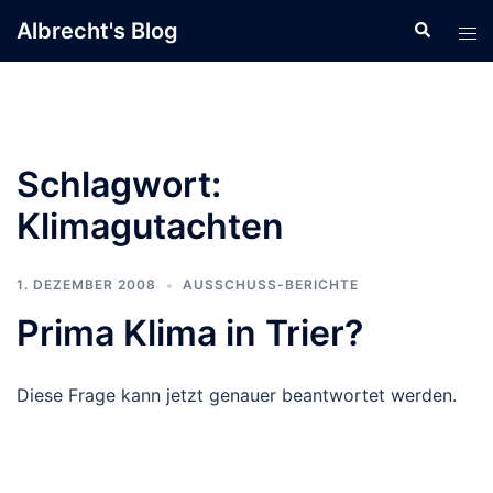
Zum
Albrecht's Blog
Suche
Men
Inhalt
ums
springen
Schlagwort:
Klimagutachten
1. DEZEMBER 2008
AUSSCHUSS-BERICHTE
Prima Klima in Trier?
Diese Frage kann jetzt genauer beantwortet werden.