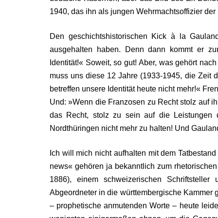
1940, das ihn als jungen Wehrmachtsoffizier der 
Den geschichtshistorischen Kick à la Gaulan
ausgehalten haben. Denn dann kommt er zum 
Identität!« Soweit, so gut! Aber, was gehört n
muss uns diese 12 Jahre (1933-1945, die Zeit de
betreffen unsere Identität heute nicht mehr!« Fr
Und: »Wenn die Franzosen zu Recht stolz auf ihr
das Recht, stolz zu sein auf die Leistungen 
Nordthüringen nicht mehr zu halten! Und Gauland e
Ich will mich nicht aufhalten mit dem Tatbestand 
news« gehören ja bekanntlich zum rhetorischen S
1886), einem schweizerischen Schriftsteller u
Abgeordneter in die württembergische Kammer g
– prophetische anmutenden Worte – heute leide