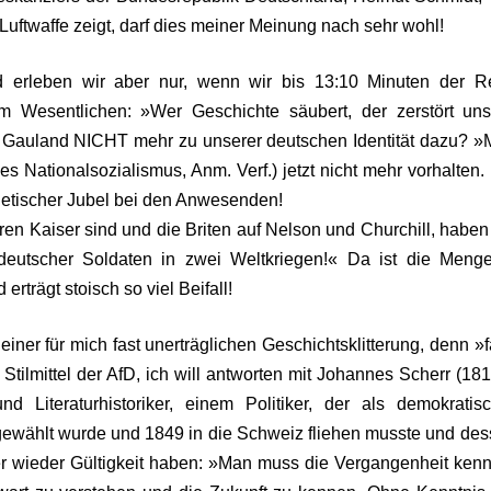
Luftwaffe zeigt, darf dies meiner Meinung nach sehr wohl!
d erleben wir aber nur, wenn wir bis 13:10 Minuten der R
Wesentlichen: »Wer Geschichte säubert, der zerstört uns
ach Gauland NICHT mehr zu unserer deutschen Identität dazu? 
s Nationalsozialismus, Anm. Verf.) jetzt nicht mehr vorhalten.
enetischer Jubel bei den Anwesenden!
en Kaiser sind und die Briten auf Nelson und Churchill, haben
deutscher Soldaten in zwei Weltkriegen!« Da ist die Menge
rträgt stoisch so viel Beifall!
einer für mich fast unerträglichen Geschichtsklitterung, denn »
tilmittel der AfD, ich will antworten mit Johannes Scherr (18
nd Literaturhistoriker, einem Politiker, der als demokratis
ewählt wurde und 1849 in die Schweiz fliehen musste und de
r wieder Gültigkeit haben: »Man muss die Vergangenheit ken