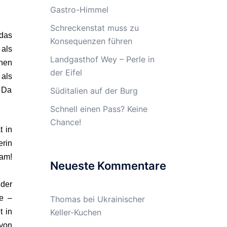
Gastro-Himmel
Schreckenstat muss zu
 das
Konsequenzen führen
als
Landgasthof Wey – Perle in
hen
der Eifel
 als
 Da
Süditalien auf der Burg
Schnell einen Pass? Keine
Chance!
t in
rin
tam!
Neueste Kommentare
 der
e –
Thomas
bei
Ukrainischer
t in
Keller-Kuchen
 von