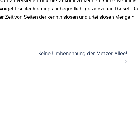
rt zu verstehen und die Zukunft zu kennen. Ohne Kenntnis 
orgeht, schlechterdings unbegreiflich, geradezu ein Rätsel. D
r Zeit von Seiten der kenntnislosen und urteilslosen Menge.«
on
Keine Umbenennung der Metzer Allee!