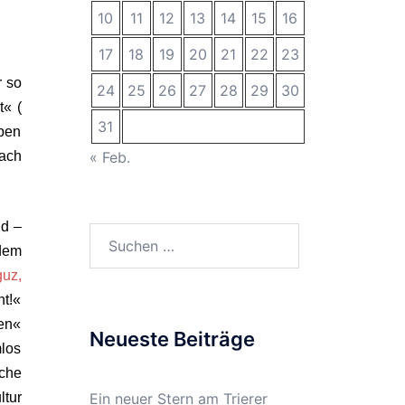
10
11
12
13
14
15
16
17
18
19
20
21
22
23
r so
24
25
26
27
28
29
30
t« (
31
ben
ach
« Feb.
nd –
Suchen
dem
nach:
uz,
ht!«
gen«
Neueste Beiträge
mlos
che
ltur
Ein neuer Stern am Trierer