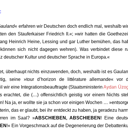
c
Gauland
« erfahren wir Deutschen doch endlich mal, weshalb wi
ten den Stauferkaiser Friedrich II.«; »wir hatten die Goethezei
ng Heinrich Heine, Lessing und gar Luther bemühen, das ha
ie können sich nicht dagegen wehren).
Was verbindet diese n
z deutscher Kultur und deutscher Sprache in Europa.«
tet, überhaupt nichts einzuwenden, doch, weshalb ist es Gaula
g, seine »tour d’horizon de littérature allemande« vor 
 wir eine Integrationsbeauftragte (Staatsministerin
Aydan Üzog
 erachtet, die (…) offensichtlich geistig vor einem Nichts ste
 Na ja, er wollte sie ja schon vor einigen Wochen … »entsor
terin, das er glaubt, bei ihr entdeckt zu haben, ja geradezu har
rren im Saal? »
ABSCHIEBEN, ABSCHIEBEN
! Eine deuts
GEN
!« Ein Vorgeschmack auf die Degenerierung der Debattenku