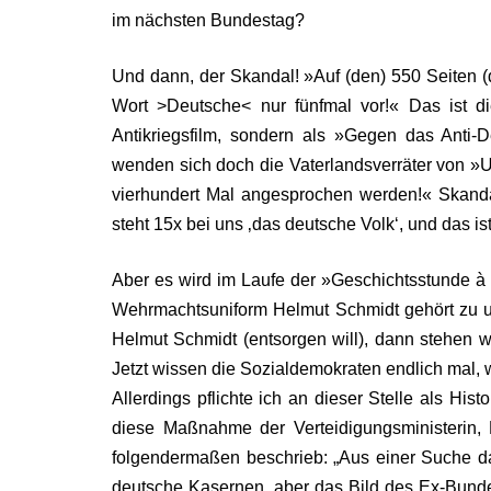
im nächsten Bundestag?
Und dann, der Skandal! »Auf (den) 550 Seiten 
Wort >Deutsche<
nur fünfmal vor!« Das ist
Antikriegsfilm, sondern als »Gegen das Anti
wenden sich doch die Vaterlandsverräter von 
vierhundert Mal angesprochen werden!« Skanda
steht 15x bei uns ‚das deutsche Volk‘, und das is
Aber es wird im Laufe der »Geschichtsstunde à
Wehrmachtsuniform Helmut Schmidt gehört zu u
Helmut Schmidt (entsorgen will), dann stehen w
Jetzt wissen die Sozialdemokraten endlich mal, 
Allerdings pflichte ich an dieser Stelle als Hi
diese Maßnahme der Verteidigungsministerin, 
folgendermaßen beschrieb: „Aus einer Suche da
deutsche Kasernen, aber das Bild des Ex-Bund