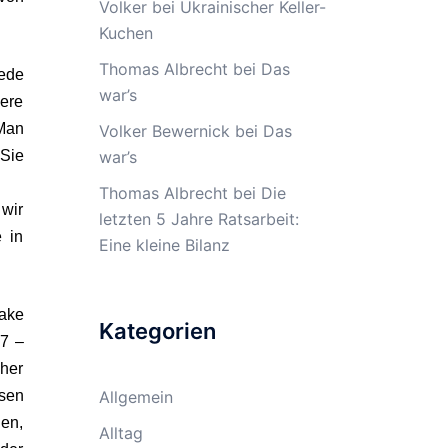
Volker
bei
Ukrainischer Keller-
Kuchen
Thomas Albrecht
bei
Das
ede
war’s
ere
»Man
Volker Bewernick
bei
Das
 Sie
war’s
Thomas Albrecht
bei
Die
 wir
letzten 5 Jahre Ratsarbeit:
 in
Eine kleine Bilanz
fake
Kategorien
17 –
cher
ssen
Allgemein
nen,
Alltag