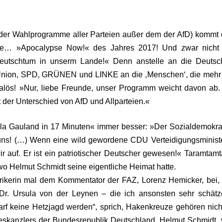
(der Wahlprogramme aller Parteien außer dem der AfD) kommt
 die… »Apocalypse Now!« des Jahres 2017! Und zwar nicht 
-Deutschtum in unserm Lande!« Denn anstelle an die Deutsc
»Union, SPD, GRÜNEN und LINKE an die ‚Menschen‘, die mehr
lös! »Nur, liebe Freunde, unser Programm weicht davon ab.
t der Unterschied von AfD und Allparteien.«
 la Gauland in 17 Minuten« immer besser: »Der Sozialdemokra
ns! (…) Wenn eine wild gewordene CDU Verteidigungsministe
ir auf. Er ist ein patriotischer Deutscher gewesen!« Taramtam
wo Helmut Schmidt seine eigentliche Heimat hatte.
storikerin mal dem Kommentator der FAZ, Lorenz Hemicker, bei,
Dr. Ursula von der Leynen – die ich ansonsten sehr schätz
rf keine Hetzjagd werden“, sprich, Hakenkreuze gehören nich
eskanzlers der Bundesrepublik Deutschland, Helmut Schmidt,