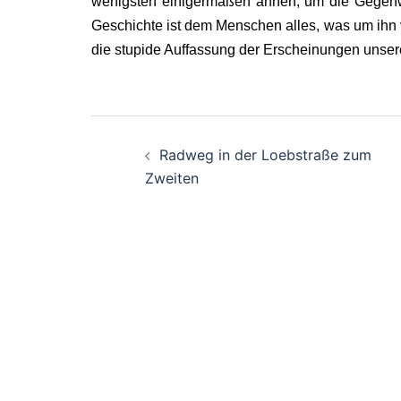
wenigsten einigermaßen ahnen, um die Gegenwa
Geschichte ist dem Menschen alles, was um ihn v
die stupide Auffassung der Erscheinungen unsere
Beitragsnavigati
Radweg in der Loebstraße zum
Zweiten