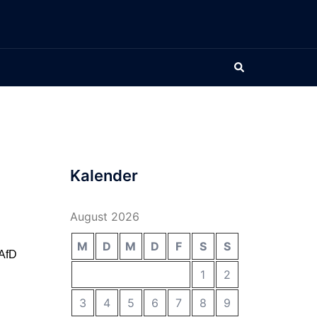
Suche
Kalender
August 2026
M
D
M
D
F
S
S
 AfD
1
2
3
4
5
6
7
8
9