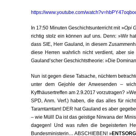
https://www.youtube.com/watch?v=hbPY47oqbo
In 17:50 Minuten Geschichtsunterricht mit »
Opi 
richtig stolz ein können auf uns. Denn: »Wir hat
dass SIE, Herr Gauland, in diesem Zusammenha
diese Herren wahrlich nicht verdient, aber s
Gauland’scher Geschichtstheorie: »Die Dominan
Nun ist gegen diese Tatsache, nüchtern betrach
unter dem Gejohle der Anwesenden – wichti
Kyffhäusertreffen am 2.9.2017 vorzutragen? »Weil
SPD, Anm. Verf.) haben, die das alles für nichts
Taramtamtam! DER hat Gauland es aber gegeben!
– wie Müll! Da ist das geistige Nirwana der Minis
dagegen! Und was rufen die begeisterten He
Bundesministerin… ABSCHIEBEN! »
ENTSOR