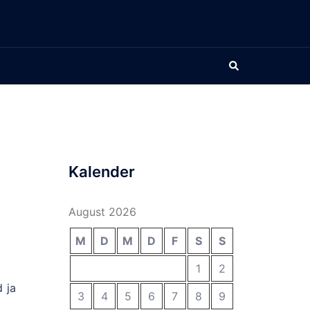
Suche
Kalender
August 2026
M
D
M
D
F
S
S
1
2
 ja
3
4
5
6
7
8
9