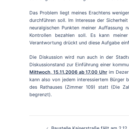
Das Problem liegt meines Erachtens wenige
durchführen soll. Im Interesse der Sicherhei
neuralgischen Punkten meiner Auffassung na
Kontrollen bezahlen soll. Es kann mein
Verantwortung drückt und diese Aufgabe einf
Die Diskussion wird nun auch in der Stadtv
Diskussionstand zur Einführung einer kommun
Mittwoch, 15.11.2006 ab 17.00 Uhr
im Dezern
kann also von jedem interessiertem Bürger 
des Rathauses (Zimmer 109) statt (Die Zah
begrenzt).
Beitragsnavigati
Baustelle Kaiserstraße fällt am 2.12.