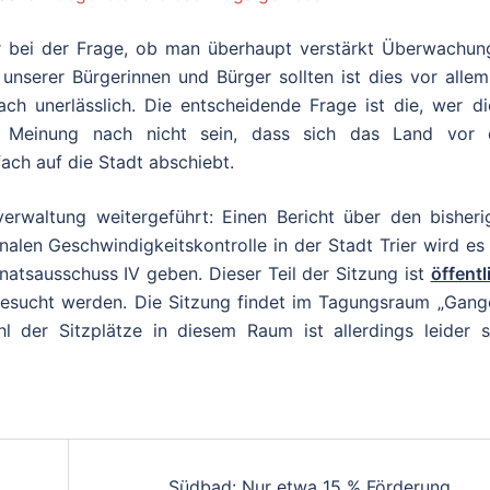
r bei der Frage, ob man überhaupt verstärkt Überwachun
t unserer Bürgerinnen und Bürger sollten ist dies vor alle
ch unerlässlich. Die entscheidende Frage ist die, wer di
er Meinung nach nicht sein, dass sich das Land vor 
ach auf die Stadt abschiebt.
erwaltung weitergeführt: Einen Bericht über den bisheri
alen Geschwindigkeitskontrolle in der Stadt Trier wird es
atsausschuss IV geben. Dieser Teil der Sitzung ist
öffentl
besucht werden. Die Sitzung findet im Tagungsraum „Gango
l der Sitzplätze in diesem Raum ist allerdings leider s
on
Südbad: Nur etwa 15 % Förderung