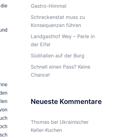
Gastro-Himmel
die
Schreckenstat muss zu
Konsequenzen führen
 und
Landgasthof Wey – Perle in
der Eifel
Süditalien auf der Burg
Schnell einen Pass? Keine
Chance!
onne
den
Neueste Kommentare
llen
 von
auch
Thomas
bei
Ukrainischer
doch
Keller-Kuchen
isch