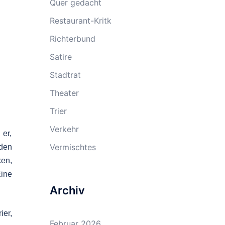
Quer gedacht
Restaurant-Kritk
Richterbund
Satire
Stadtrat
Theater
Trier
Verkehr
 er,
Vermischtes
 den
ken,
Eine
Archiv
ier,
Februar 2026