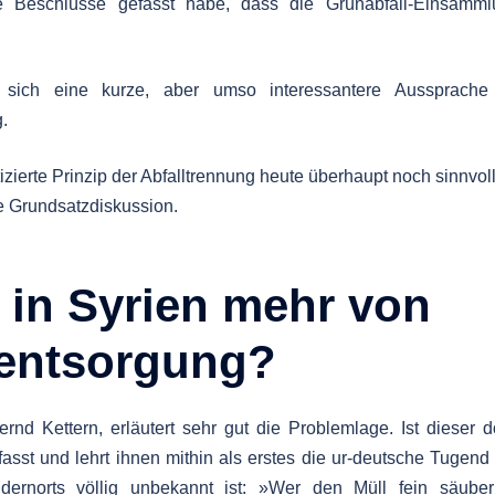
e Beschlüsse gefasst habe, dass die Grünabfall-Einsamml
 sich eine kurze, aber umso interessantere Aussprache
.
izierte Prinzip der Abfalltrennung heute überhaupt noch sinnvol
e Grundsatzdiskussion.
 in Syrien mehr von
lentsorgung?
rnd Kettern, erläutert sehr gut die Problemlage. Ist dieser 
efasst und lehrt ihnen mithin als erstes die ur-deutsche Tugend
dernorts völlig unbekannt ist: »Wer den Müll fein säuberl