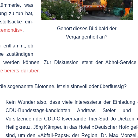
kümmerte, was
ung zu tun hat,
stoffsäcke ein-
Gehört dieses Bild bald der
Remondis«
.
Vergangenheit an?
r entflammt, ob
se zuständigen
n werden können. Zur Diskussion steht der Abhol-Service 
darüber.
te bereits
ie sogenannte Biotonne. Ist sie sinnvoll oder überflüssig?
Kein Wunder also, dass viele Interessierte der Einladung
CDU-Bundestags-kandidaten Andreas Steier und 
Vorsitzenden der CDU-Ortsverbände Trier-Süd, Jo Dietzen,
Heiligkreuz, Jörg Kämper, in das Hotel »Deutscher Hof« gef
sind, um den »Abfall-Papst« der Region, Dr. Max Monzel