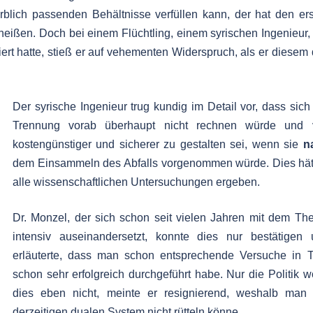
arblich passenden Behältnisse verfüllen kann, der hat den er
 heißen. Doch bei einem Flüchtling, einem syrischen Ingenieur,
t hatte, stieß er auf vehementen Widerspruch, als er diesem
Der syrische Ingenieur trug kundig im Detail vor, dass sich
Trennung vorab überhaupt nicht rechnen würde und v
kostengünstiger und sicherer zu gestalten sei, wenn sie
n
dem Einsammeln des Abfalls vorgenommen würde. Dies hät
alle wissenschaftlichen Untersuchungen ergeben.
Dr. Monzel, der sich schon seit vielen Jahren mit dem T
intensiv auseinandersetzt, konnte dies nur bestätigen 
erläuterte, dass man schon entsprechende Versuche in T
schon sehr erfolgreich durchgeführt habe. Nur die Politik w
dies eben nicht, meinte er resignierend, weshalb man
derzeitigen dualen System nicht rütteln könne.