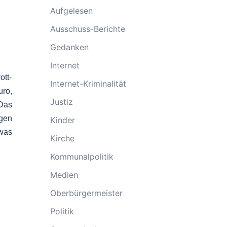
Aufgelesen
Ausschuss-Berichte
Gedanken
Internet
ott-
Internet-Kriminalität
uro,
Justiz
 Das
igen
Kinder
twas
Kirche
Kommunalpolitik
Medien
Oberbürgermeister
Politik