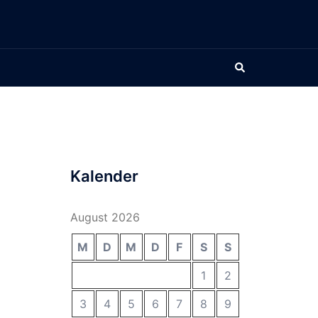
Suche
Kalender
August 2026
M
D
M
D
F
S
S
1
2
3
4
5
6
7
8
9