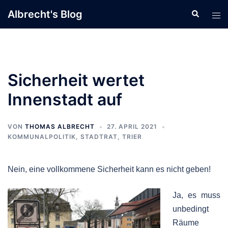
Zum
Albrecht's Blog
Suche
Men
Inhalt
ums
springen
Sicherheit wertet
Innenstadt auf
VON
THOMAS ALBRECHT
27. APRIL 2021
KOMMUNALPOLITIK
,
STADTRAT
,
TRIER
Nein, eine vollkommene Sicherheit kann es nicht geben!
Ja, es muss
unbedingt
Räume