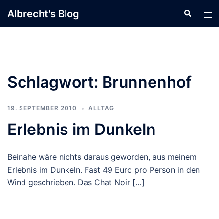
Zum
Albrecht's Blog
Suche
Men
Inhalt
ums
springen
Schlagwort:
Brunnenhof
19. SEPTEMBER 2010
ALLTAG
Erlebnis im Dunkeln
Beinahe wäre nichts daraus geworden, aus meinem
Erlebnis im Dunkeln. Fast 49 Euro pro Person in den
Wind geschrieben. Das Chat Noir […]