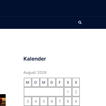
Suche
Kalender
August 2026
M
D
M
D
F
S
S
1
2
3
4
5
6
7
8
9