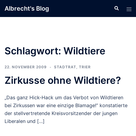
Zum
Albrecht's Blog
Suche
Men
Inhalt
ums
springen
Schlagwort:
Wildtiere
22. NOVEMBER 2009
STADTRAT
,
TRIER
Zirkusse ohne Wildtiere?
„Das ganz Hick-Hack um das Verbot von Wildtieren
bei Zirkussen war eine einzige Blamage!“ konstatierte
der stellvertretende Kreisvorsitzender der jungen
Liberalen und […]