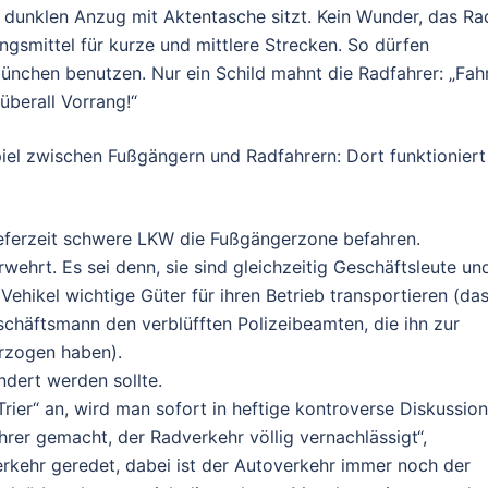
dunklen Anzug mit Aktentasche sitzt. Kein Wunder, das Ra
ngsmittel für kurze und mittlere Strecken. So dürfen
ünchen benutzen. Nur ein Schild mahnt die Radfahrer: „Fah
überall Vorrang!“
l zwischen Fußgängern und Radfahrern: Dort funktioniert
ieferzeit schwere LKW die Fußgängerzone befahren.
ehrt. Es sei denn, sie sind gleichzeitig Geschäftsleute un
ehikel wichtige Güter für ihren Betrieb transportieren (da
Geschäftsmann den verblüfften Polizeibeamten, die ihn zur
erzogen haben).
ndert werden sollte.
ier“ an, wird man sofort in heftige kontroverse Diskussio
ahrer gemacht, der Radverkehr völlig vernachlässigt“,
rkehr geredet, dabei ist der Autoverkehr immer noch der