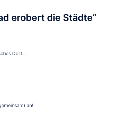
ad erobert die Städte
“
isches Dorf…
(gemeinsam) an!