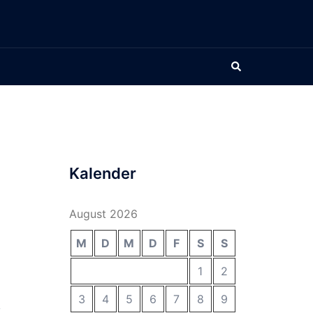
Suche
Kalender
August 2026
M
D
M
D
F
S
S
1
2
3
4
5
6
7
8
9
,