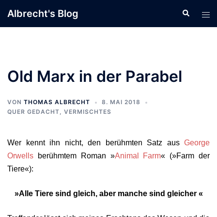
Zum
Albrecht's Blog
Suche
Men
Inhalt
ums
springen
Old Marx in der Parabel
VON
THOMAS ALBRECHT
8. MAI 2018
QUER GEDACHT
,
VERMISCHTES
Wer kennt ihn nicht, den berühmten Satz aus
George
Orwells
berühmtem Roman
»
Animal Farm
« (»Farm der
Tiere«):
»Alle Tiere sind gleich, aber manche sind gleicher «