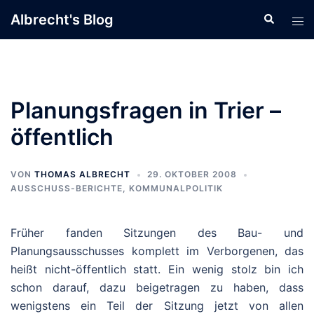
Zum
Albrecht's Blog
Suche
Men
Inhalt
ums
springen
Planungsfragen in Trier –
öffentlich
VON
THOMAS ALBRECHT
29. OKTOBER 2008
AUSSCHUSS-BERICHTE
,
KOMMUNALPOLITIK
Früher fanden Sitzungen des Bau- und
Planungsausschusses komplett im Verborgenen, das
heißt nicht-öffentlich statt. Ein wenig stolz bin ich
schon darauf, dazu beigetragen zu haben, dass
wenigstens ein Teil der Sitzung jetzt von allen