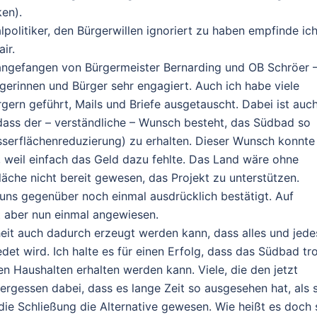
en).
olitiker, den Bürgerwillen ignoriert zu haben empfinde ic
ir.
– angefangen von Bürgermeister Bernarding und OB Schröer 
rgerinnen und Bürger sehr engagiert. Auch ich habe viele
ern geführt, Mails und Briefe ausgetauscht. Dabei ist auc
ass der – verständliche – Wunsch besteht, das Südbad so
serflächenreduzierung) zu erhalten. Dieser Wunsch konnte
n, weil einfach das Geld dazu fehlte. Das Land wäre ohne
äche nicht bereit gewesen, das Projekt zu unterstützen.
 uns gegenüber noch einmal ausdrücklich bestätigt. Auf
t aber nun einmal angewiesen.
heit auch dadurch erzeugt werden kann, dass alles und jede
det wird. Ich halte es für einen Erfolg, dass das Südbad tr
en Haushalten erhalten werden kann. Viele, die den jetzt
ergessen dabei, dass es lange Zeit so ausgesehen hat, als s
die Schließung die Alternative gewesen. Wie heißt es doch 