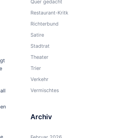
Quer gedacht
Restaurant-Kritk
Richterbund
Satire
Stadtrat
Theater
egt
Trier
e
Verkehr
Vermischtes
all
nen
Archiv
ne
Februar 2026