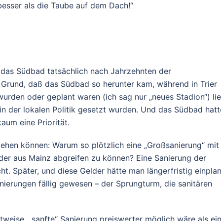
 besser als die Taube auf dem Dach!“
ß das Südbad tatsächlich nach Jahrzehnten der
r Grund, daß das Südbad so herunter kam, während in Trier
urden oder geplant waren (ich sag nur „neues Stadion“) li
e in der lokalen Politik gesetzt wurden. Und das Südbad hatt
aum eine Priorität.
ehen können: Warum so plötzlich eine „Großsanierung“ mit 
lder aus Mainz abgreifen zu können? Eine Sanierung der
ht. Später, und diese Gelder hätte man längerfristig einpla
nierungen fällig gewesen – der Sprungturm, die sanitären
ttweise, „sanfte“ Sanierung preiswerter möglich wäre als ei