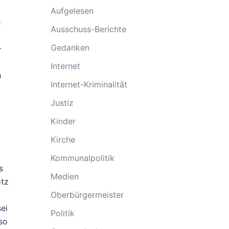
Aufgelesen
h
Ausschuss-Berichte
Gedanken
–
Internet
h
Internet-Kriminalität
Justiz
Kinder
Kirche
Kommunalpolitik
s
Medien
otz
Oberbürgermeister
ei
Politik
so