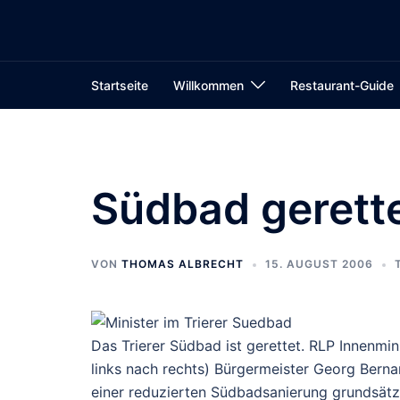
Zum
Inhalt
springen
Startseite
Willkommen
Restaurant-Guide
Südbad gerette
VON
THOMAS ALBRECHT
15. AUGUST 2006
Das Trierer Südbad ist gerettet. RLP Innenmi
links nach rechts) Bürgermeister Georg Bern
einer reduzierten Südbadsanierung grundsätzl