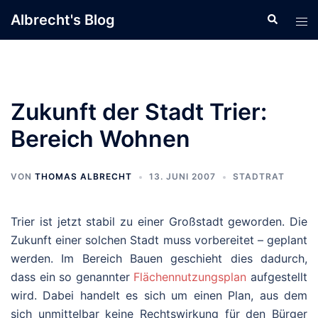
Zum
Albrecht's Blog
Suche
Men
Inhalt
ums
springen
Zukunft der Stadt Trier:
Bereich Wohnen
VON
THOMAS ALBRECHT
13. JUNI 2007
STADTRAT
Trier ist jetzt stabil zu einer Großstadt geworden. Die
Zukunft einer solchen Stadt muss vorbereitet – geplant
werden. Im Bereich Bauen geschieht dies dadurch,
dass ein so genannter
Flächennutzungsplan
aufgestellt
wird. Dabei handelt es sich um einen Plan, aus dem
sich unmittelbar keine Rechtswirkung für den Bürger