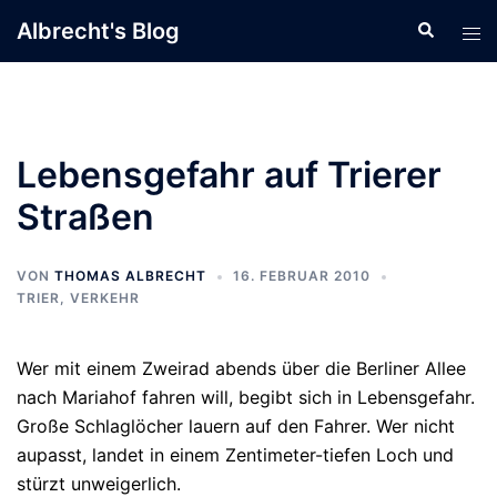
Zum
Albrecht's Blog
Suche
Men
Inhalt
ums
springen
Lebensgefahr auf Trierer
Straßen
VON
THOMAS ALBRECHT
16. FEBRUAR 2010
TRIER
,
VERKEHR
Wer mit einem Zweirad abends über die Berliner Allee
nach Mariahof fahren will, begibt sich in Lebensgefahr.
Große Schlaglöcher lauern auf den Fahrer. Wer nicht
aupasst, landet in einem Zentimeter-tiefen Loch und
stürzt unweigerlich.